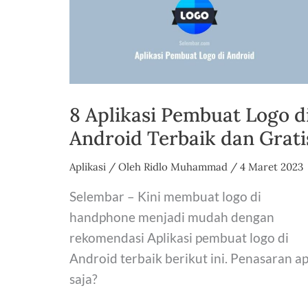
A2,
A3,
A4,
A5,
A6
Sampai
8 Aplikasi Pembuat Logo d
A10
Android Terbaik dan Grati
Aplikasi
/ Oleh
Ridlo Muhammad
/
4 Maret 2023
Selembar – Kini membuat logo di
handphone menjadi mudah dengan
rekomendasi Aplikasi pembuat logo di
Android terbaik berikut ini. Penasaran a
saja?