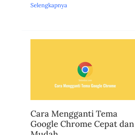
8
Selengkapnya
Aplikasi
Pembuat
Logo
di
Android
Terbaik
dan
Gratis
Cara Mengganti Tema
Google Chrome Cepat dan
Mudah