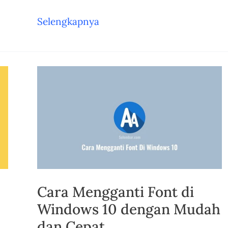
Cara
Selengkapnya
Mengganti
Resolusi
Layar
di
Windows
10
dengan
Mudah
Cara Mengganti Font di
Windows 10 dengan Mudah
dan Cepat