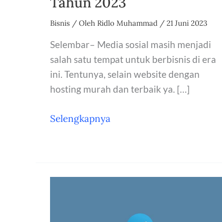
Tahun 2023
Bisnis
/ Oleh
Ridlo Muhammad
/
21 Juni 2023
Selembar– Media sosial masih menjadi
salah satu tempat untuk berbisnis di era
ini. Tentunya, selain website dengan
hosting murah dan terbaik ya. […]
5
Selengkapnya
Rekomendasi
Social
Media
Marketing
Tools
di
Tahun