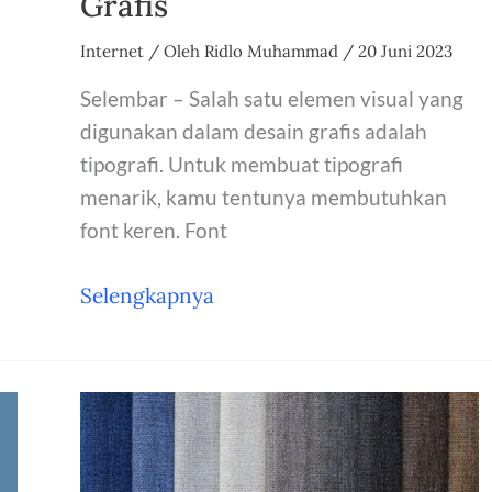
Grafis
Internet
/ Oleh
Ridlo Muhammad
/
20 Juni 2023
Selembar – Salah satu elemen visual yang
digunakan dalam desain grafis adalah
tipografi. Untuk membuat tipografi
menarik, kamu tentunya membutuhkan
font keren. Font
7
Selengkapnya
Situs
Tempat
Download
Font
Gratis
Untuk