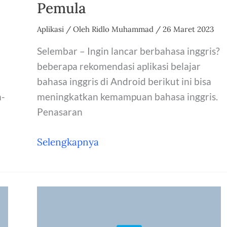
Pemula
Aplikasi
/ Oleh
Ridlo Muhammad
/
26 Maret 2023
Selembar – Ingin lancar berbahasa inggris?
beberapa rekomendasi aplikasi belajar
bahasa inggris di Android berikut ini bisa
-
meningkatkan kemampuan bahasa inggris.
Penasaran
10
Selengkapnya
Aplikasi
Belajar
Bahasa
Inggris
di