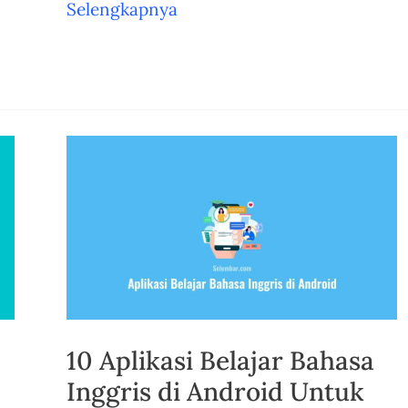
16
Selengkapnya
Jenis
Kain
Katun
yang
Paling
Banyak
Dicari
di
Pasaran
10 Aplikasi Belajar Bahasa
Inggris di Android Untuk