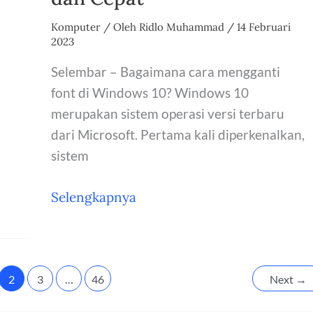
Komputer
/ Oleh
Ridlo Muhammad
/
14 Februari
2023
Selembar – Bagaimana cara mengganti
font di Windows 10? Windows 10
merupakan sistem operasi versi terbaru
dari Microsoft. Pertama kali diperkenalkan,
sistem
Cara
Selengkapnya
Mengganti
Font
di
Windows
2
3
…
46
Next
→
10