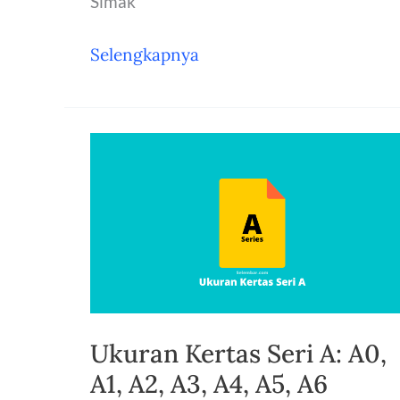
Simak
2
Selengkapnya
Cara
Membuat
Username
Telegram
di
Aplikasi
dan
PC
Ukuran Kertas Seri A: A0,
A1, A2, A3, A4, A5, A6