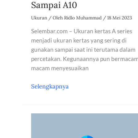
Sampai A10
Ukuran
/ Oleh
Ridlo Muhammad
/
18 Mei 2023
Selembar.com – Ukuran kertas A series
menjadi ukuran kertas yang sering di
gunakan sampai saat ini terutama dalam
percetakan. Kegunaannya pun bermacam
macam menyesuaikan
Ukuran
Selengkapnya
Kertas
Seri
A:
A0,
A1,