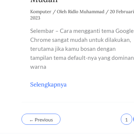
Komputer
/ Oleh
Ridlo Muhammad
/
20 Februari
2023
Selembar – Cara mengganti tema Google
Chrome sangat mudah untuk dilakukan,
terutama jika kamu bosan dengan
tampilan tema default-nya yang dominan
warna
Cara
Selengkapnya
Mengganti
Tema
Google
Chrome
←
Previous
1
Cepat