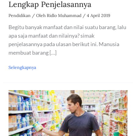
Lengkap Penjelasannya
Pendidikan
/ Oleh
Ridlo Muhammad
/
4 April 2019
Begitu banyak manfaat dan nilai suatu barang, lalu
apa saja manfaat dan nilainya? simak
penjelasannya pada ulasan berikut ini. Manusia
membuat barang […]
Manfaat
Selengkapnya
dan
Nilai
Suatu
Barang
Lengkap
Penjelasannya