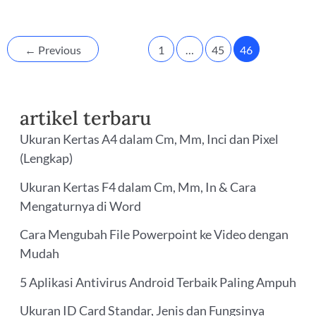
yang
Mempengaruhi
←
Previous
1
…
45
46
Konsumsi
dan
Teorinya
artikel terbaru
Ukuran Kertas A4 dalam Cm, Mm, Inci dan Pixel
(Lengkap)
Ukuran Kertas F4 dalam Cm, Mm, In & Cara
Mengaturnya di Word
Cara Mengubah File Powerpoint ke Video dengan
Mudah
5 Aplikasi Antivirus Android Terbaik Paling Ampuh
Ukuran ID Card Standar, Jenis dan Fungsinya