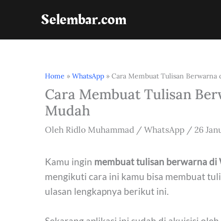
Lewati
Selembar.com
ke
konten
Home
»
WhatsApp
»
Cara Membuat Tulisan Berwarna
Cara Membuat Tulisan Ber
Mudah
Oleh
Ridlo Muhammad
/
WhatsApp
/
26 Jan
Kamu ingin
membuat tulisan berwarna di
mengikuti cara ini kamu bisa membuat tu
ulasan lengkapnya berikut ini.
Sekarang aplikasi ini sudah di akuisisi o