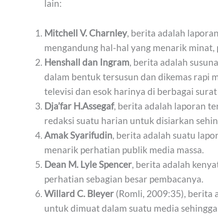
lain:
Mitchell V. Charnley
, berita adalah lapora
mengandung hal-hal yang menarik minat, p
Henshall dan Ingram
, berita adalah susun
dalam bentuk tersusun dan dikemas rapi me
televisi dan esok harinya di berbagai surat
Dja’far H.Assegaf
, berita adalah laporan te
redaksi suatu harian untuk disiarkan seh
Amak Syarifudin
, berita adalah suatu lap
menarik perhatian publik media massa.
Dean M. Lyle Spencer
, berita adalah keny
perhatian sebagian besar pembacanya.
Willard C. Bleyer
(Romli, 2009:35), berita 
untuk dimuat dalam suatu media sehingga