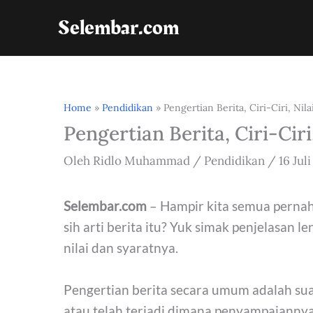
Lewati
Selembar.com
ke
konten
Home
»
Pendidikan
»
Pengertian Berita, Ciri-Ciri, Nila
Pengertian Berita, Ciri-Ciri
Oleh
Ridlo Muhammad
/
Pendidikan
/
16 Jul
Selembar.com
– Hampir kita semua pernah
sih arti berita itu? Yuk simak penjelasan l
nilai dan syaratnya.
Pengertian berita secara umum adalah sua
atau telah terjadi dimana penyampaiannya 