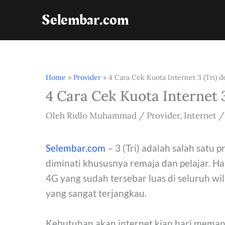
Lewati
Selembar.com
ke
konten
Home
»
Provider
»
4 Cara Cek Kuota Internet 3 (Tri)
4 Cara Cek Kuota Internet
Oleh
Ridlo Muhammad
/
Provider
,
Internet
Selembar.com
– 3 (Tri) adalah salah satu 
diminati khususnya remaja dan pelajar. Ha
4G yang sudah tersebar luas di seluruh w
yang sangat terjangkau.
Kebutuhan akan internet kian hari memang