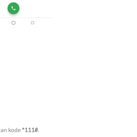
kan kode
*111#
.