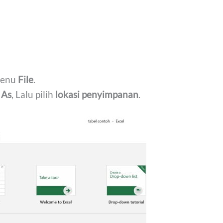
menu
File
.
 As
, Lalu pilih
lokasi penyimpanan
.