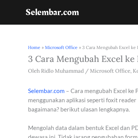
Lewati
Selembar.com
ke
konten
Home
»
Microsoft Office
»
3 Cara Mengubah Excel ke 
3 Cara Mengubah Excel ke 
Oleh
Ridlo Muhammad
/
Microsoft Office
,
K
Selembar.com
– Cara mengubah Excel ke P
menggunakan aplikasi seperti foxit reade
bagaimana? berikut ulasan lengkapnya.
Mengolah data dalam bentuk Excel dan PD
dewasa ini. Tidak jarang pengubahan forma