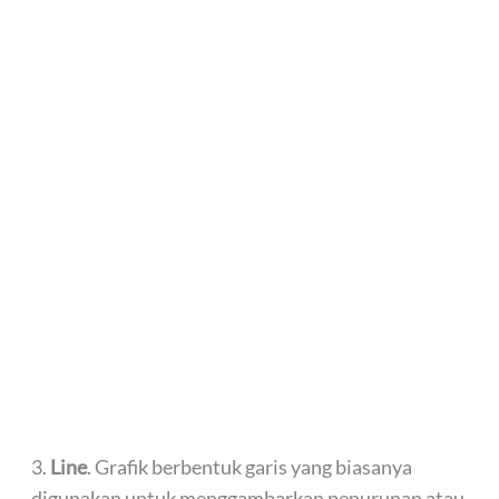
3.
Line
. Grafik berbentuk garis yang biasanya
digunakan untuk menggambarkan penurunan atau