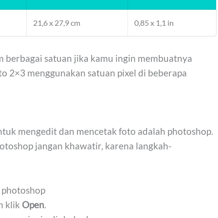
21,6 x 27,9 cm
0,85 x 1,1 in
m berbagai satuan jika kamu ingin membuatnya
foto 2×3 menggunakan satuan pixel di beberapa
ntuk mengedit dan mencetak foto adalah photoshop.
toshop jangan khawatir, karena langkah-
 photoshop
 klik
Open
.