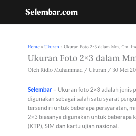
Lewati
Selembar.com
ke
konten
Home
»
Ukuran
»
Ukuran Foto 2×3 dalam Mm, Cm, Inci
Ukuran Foto 2×3 dalam Mm,
Oleh
Ridlo Muhammad
/
Ukuran
/
30 Mei 2
Selembar
– Ukuran foto 2×3 adalah jenis pa
digunakan sebagai salah satu syarat peng
tersendiri untuk beberapa persyaratan, mi
2×3 biasanya digunakan untuk beberapa k
(KTP), SIM dan kartu ujian nasional.