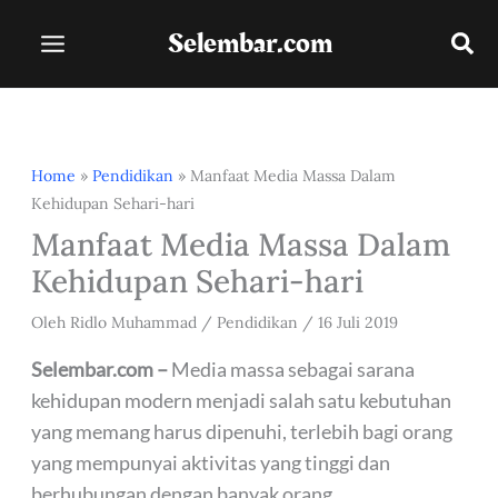
Lewati
Selembar.com
ke
konten
Home
»
Pendidikan
»
Manfaat Media Massa Dalam
Kehidupan Sehari-hari
Manfaat Media Massa Dalam
Kehidupan Sehari-hari
Oleh
Ridlo Muhammad
/
Pendidikan
/
16 Juli 2019
Selembar.com –
Media massa sebagai sarana
kehidupan modern menjadi salah satu kebutuhan
yang memang harus dipenuhi, terlebih bagi orang
yang mempunyai aktivitas yang tinggi dan
berhubungan dengan banyak orang.